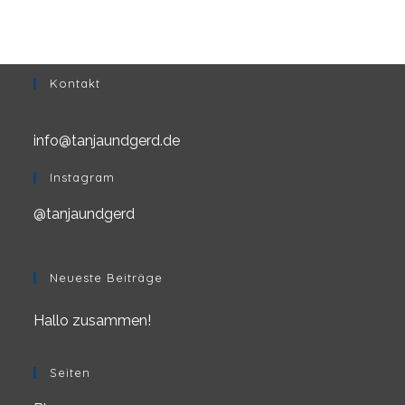
Kontakt
info@tanjaundgerd.de
Opens
in
your
Instagram
application
@tanjaundgerd
Neueste Beiträge
Hallo zusammen!
Seiten